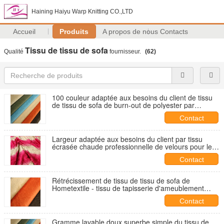
Haining Haiyu Warp Knitting CO.,LTD
Accueil
Produits
A propos de nous
Contacts
Tissu de tissu de sofa
Qualité
fournisseur.
(62)
100 couleur adaptée aux besoins du client de tissu
de tissu de sofa de burn-out de polyester par
28S/32S
Contact
Largeur adaptée aux besoins du client par tissu
écrasée chaude professionnelle de velours pour le
rideau
Contact
Rétrécissement de tissu de tissu de sofa de
Hometextile - tissu de tapisserie d'ameublement
résistant de velours
Contact
Gramme lavable doux superbe simple du tissu de