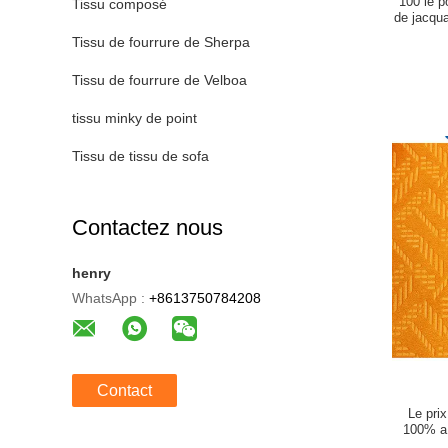
100 le p
Tissu composé
de jacqua
Tissu de fourrure de Sherpa
Tissu de fourrure de Velboa
tissu minky de point
Tissu de tissu de sofa
Contactez nous
henry
WhatsApp :
+8613750784208
Contact
Le pri
100% a 
pour le s