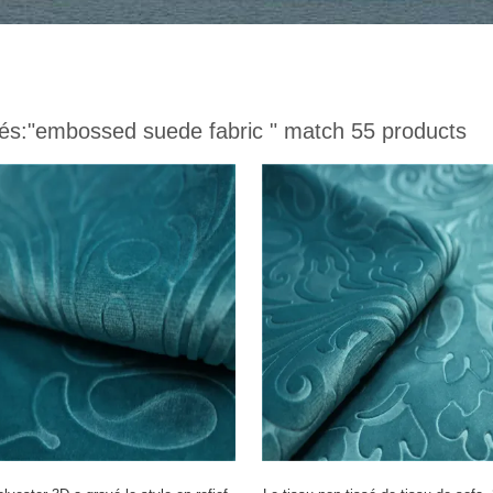
és:
"embossed suede fabric "
match 55 products