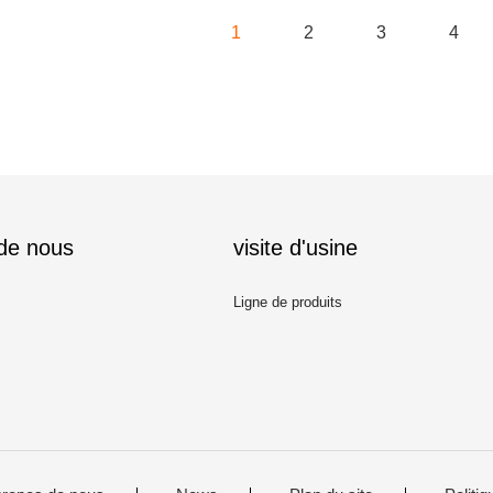
1
2
3
4
 de nous
visite d'usine
Ligne de produits