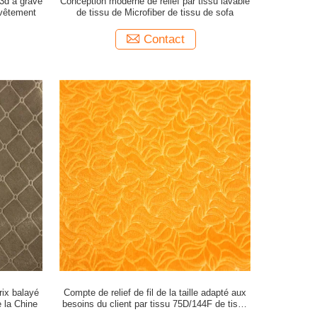
 3d a gravé
Conception moderne de relief par tissu lavable
 vêtement
de tissu de Microfiber de tissu de sofa
Contact
rix balayé
Compte de relief de fil de la taille adapté aux
 la Chine
besoins du client par tissu 75D/144F de tissu
de sofa de jacquard