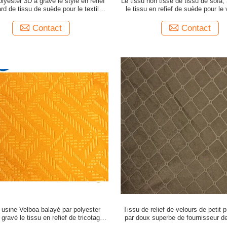
olyester 3D a gravé le style en refief
Le tissu non tissé de tissu de sofa,
rd de tissu de suède pour le textile à
le tissu en refief de suède pour le
la maison
Contact
Contact
x usine Velboa balayé par polyester
Tissu de relief de velours de petit p
gravé le tissu en refief de tricotage
par doux superbe de fournisseur de
ac de mode de &amp d'habillement en