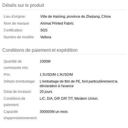
Détails sur le produit
Lieu d'origine:
Ville de Haining, province de Zhejiang, Chine
Nom de marque:
Animal Printed Fabric
Certification:
SGS
Numéro de modèle:
Velboa
Conditions de paiement et expédition
Quantité de
1000M
commande min:
Prix:
1.5USD/M-1.9USD/M
Détails d'emballage:
L'emballage de film de PE, font particulièrement la
déclaration à l'avance
Délai de livraison:
20 jours
Conditions de
L/C, D/A, D/P, D/P, T/T, Western Union,
paiement:
Capacité
300000M un mois
d'approvisionnement: