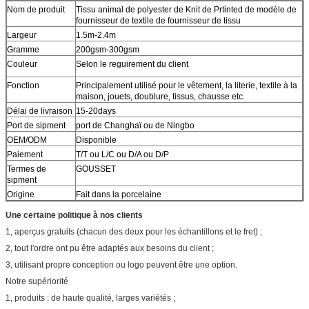
Nom de produit
Tissu animal de polyester de Knit de Prtinted de modèle de
fournisseur de textile de fournisseur de tissu
Largeur
1.5m-2.4m
Gramme
200gsm-300gsm
Couleur
Selon le reguirement du client
Fonction
Principalement utilisé pour le vêtement, la literie, textile à la
maison, jouets, doublure, tissus, chausse etc.
Délai de livraison
15-20days
Port de sipment
port de Changhaï ou de Ningbo
OEM/ODM
Disponible
Paiement
T/T ou L/C ou D/A ou D/P
Termes de
GOUSSET
sipment
Origine
Fait dans la porcelaine
Une certaine politique à nos clients
1, aperçus gratuits (chacun des deux pour les échantillons et le fret) ;
2, tout l'ordre ont pu être adaptés aux besoins du client ;
3, utilisant propre conception ou logo peuvent être une option.
Notre supériorité
1, produits : de haute qualité, larges variétés ;