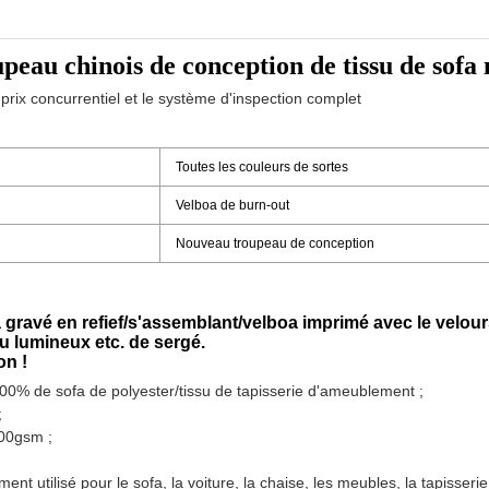
oupeau chinois de conception de tissu de sof
 prix concurrentiel et le système d'inspection complet
Toutes les couleurs de sortes
Velboa de burn-out
Nouveau troupeau de conception
a gravé en refief/s'assemblant/velboa imprimé avec le velou
ssu lumineux etc. de sergé.
on !
 100% de sofa de polyester/tissu de tapisserie d'ameublement ;
;
00gsm ;
lement utilisé pour le sofa, la voiture, la chaise, les meubles, la tapisse