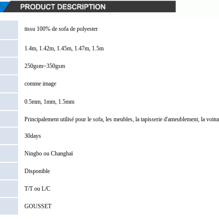
tissu 100% de sofa de polyester
1.4m, 1.42m, 1.45m, 1.47m, 1.5m
250gsm~350gsm
comme image
0.5mm, 1mm, 1.5mm
Principalement utilisé pour le sofa, les meubles, la tapisserie d'ameublement, la voitur
30days
Ningbo ou Changhaï
Disponible
T/T ou L/C
GOUSSET