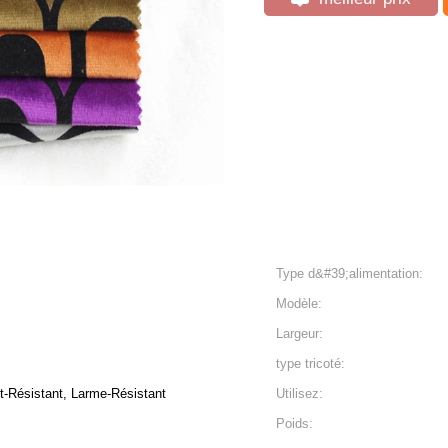
Type d&#39;alimentation:
Modèle:
Largeur:
type tricoté:
t-Résistant, Larme-Résistant
Utilisez:
Poids: