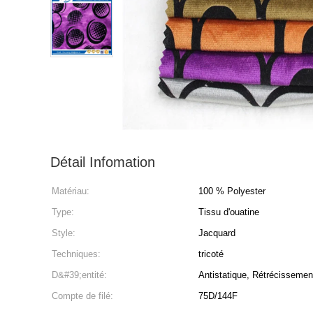
Détail Infomation
Matériau:
100 % Polyester
Type:
Tissu d'ouatine
Style:
Jacquard
Techniques:
tricoté
D&#39;entité:
Antistatique, Rétrécissemen
Compte de filé:
75D/144F