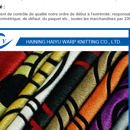
é :
nt de contrôle de qualité notre ordre de début à l'extrémité, responsab
olorimétrique, de défaut, du paquet etc., toutes les marchandises par 1