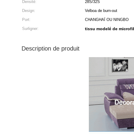
Densité:
28S/32S
Design:
Velboa de burn-out
Port:
CHANGHAÏ OU NINGBO
Surligner:
tissu modelé de microfi
Description de produit