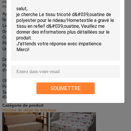
contrôle colorimétrique, de défaut, du paquet etc., toutes les
marchandises par 100% inspectent.
Aperçus de produit
Nom d'article
Housse de siège de tricotage de la Turquie
Largeur
170*215cm
Gramme
700gram
Couleurs
comme image
Pile
2.5mm
Utilisation
Principalement utilisé pour la couverture de sofa
pour le marché de dinde
Délai de livraison
20days
Port
Ningbo ou Changhaï
d'embarquement
:
OEM/ODM
Disponible
Paiement
T/T ou L/C
SOUMETTRE
Termes
GOUSSET
d'expédition
Catégorie de produit
Housse de siège de tricotage