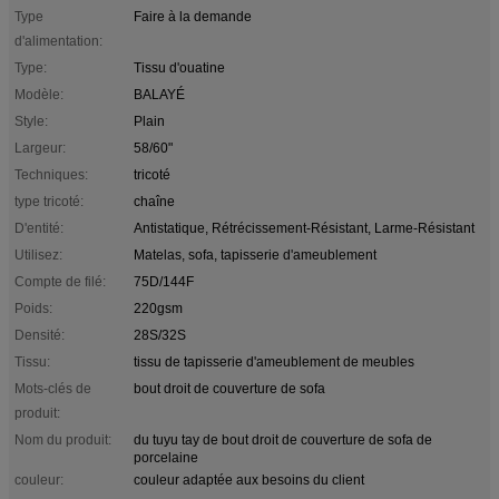
Type
Faire à la demande
d'alimentation:
Type:
Tissu d'ouatine
Modèle:
BALAYÉ
Style:
Plain
Largeur:
58/60"
Techniques:
tricoté
type tricoté:
chaîne
D'entité:
Antistatique, Rétrécissement-Résistant, Larme-Résistant
Utilisez:
Matelas, sofa, tapisserie d'ameublement
Compte de filé:
75D/144F
Poids:
220gsm
Densité:
28S/32S
Tissu:
tissu de tapisserie d'ameublement de meubles
Mots-clés de
bout droit de couverture de sofa
produit:
Nom du produit:
du tuyu tay de bout droit de couverture de sofa de
porcelaine
couleur:
couleur adaptée aux besoins du client