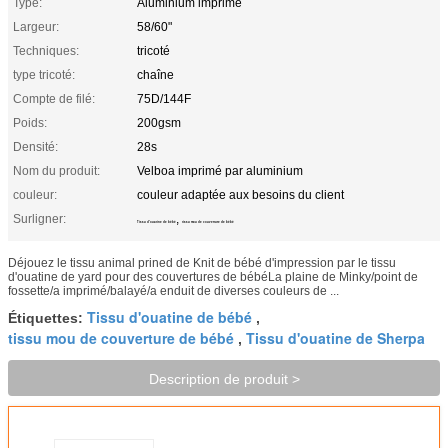
Type:
Aluminium imprimé
Largeur:
58/60"
Techniques:
tricoté
type tricoté:
chaîne
Compte de filé:
75D/144F
Poids:
200gsm
Densité:
28s
Nom du produit:
Velboa imprimé par aluminium
couleur:
couleur adaptée aux besoins du client
Surligner:
,
Tissu d'ouatine de bébé
tissu mou de couverture de bébé
Déjouez le tissu animal prined de Knit de bébé d'impression par le tissu
d'ouatine de yard pour des couvertures de bébéLa plaine de Minky/point de
fossette/a imprimé/balayé/a enduit de diverses couleurs de ...
Tissu d'ouatine de bébé
Étiquettes:
,
tissu mou de couverture de bébé
Tissu d'ouatine de Sherpa
,
Description de produit >