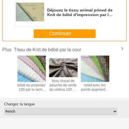
Déjouez le tissu animal prined de
Knit de bébé d'impression par le
tissu d'ouatine de yard pour des
couvertures de bébé
Continuer
Tissu de Knit de bébé par la cour
Plus
nfortable
Tissu de Knit de
tissu chaud de
Tissu mou de
Tissu c
 de bébé
bébé du polyester
peluche de vente
relief avec les
170gsm~
issu mou
100 par la larme
du velboa 100 de
points augmentés
28s/32s de
rture de
de yard - pile
polyester de tissu
antistatiques pour
peluch
e yard
résistante de
mou superbe de
le textile à la
polyester
1.5mm~8mm
velours pour le
maison
qualité su
Changez la langue
jouet mou de
peluche