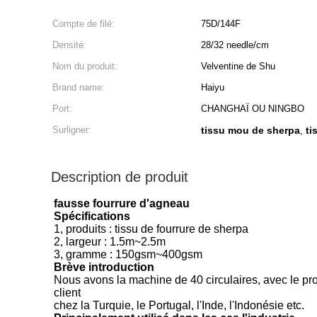
Compte de filé:
75D/144F
Densité:
28/32 needle/cm
Nom du produit:
Velventine de Shu
Brand name:
Haiyu
Port:
CHANGHAÏ OU NINGBO
Surligner:
tissu mou de sherpa
ti
,
Description de produit
fausse fourrure d'agneau
Spécifications
1, produits : tissu de fourrure de sherpa
2, largeur : 1.5m~2.5m
3, gramme : 150gsm~400gsm
Brève introduction
Nous avons la machine de 40 circulaires, avec le pro
client
chez la Turquie, le Portugal, l'Inde, l'Indonésie etc.