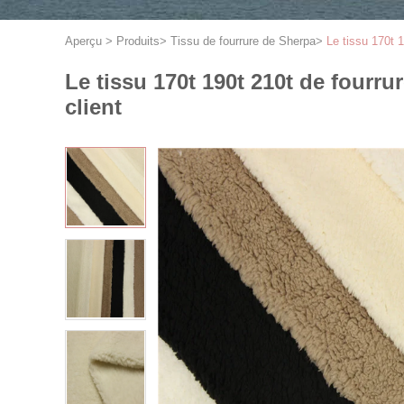
Aperçu
>
Produits
>
Tissu de fourrure de Sherpa
>
Le tissu 170t 
Le tissu 170t 190t 210t de fourr
client