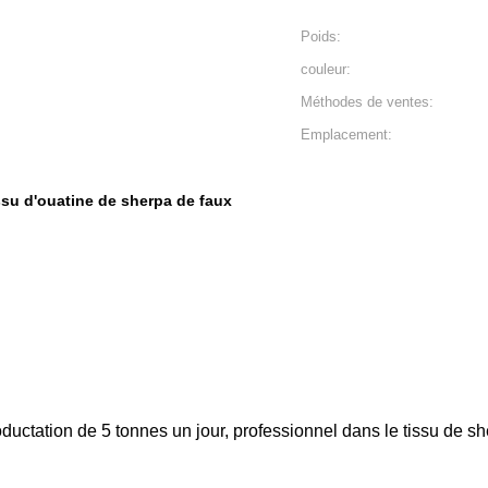
Poids:
couleur:
Méthodes de ventes:
Emplacement:
ssu d'ouatine de sherpa de faux
ductation de 5 tonnes un jour, professionnel dans le tissu de s