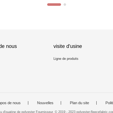
 de nous
visite d'usine
Ligne de produits
opos de nous
Nouvelles
Plan du site
Polit
u d'ouatine de polyester Fournisseur. © 2019 - 2023 polyester-fleecefabric.co