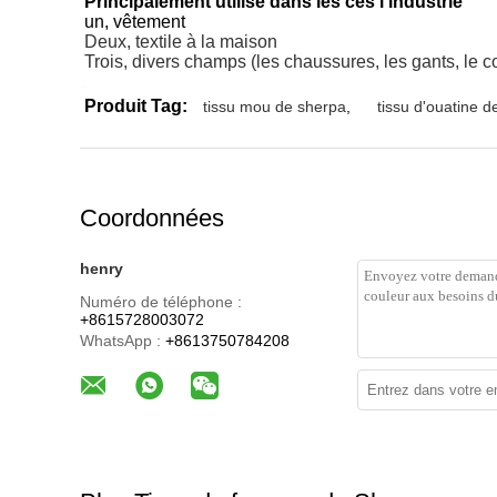
Principalement utilisé dans les ces l'industrie
un, vêtement
Deux, textile à la maison
Trois, divers champs (les chaussures, les gants, le c
….
Produit Tag:
tissu mou de sherpa
,
tissu d'ouatine 
Coordonnées
henry
Numéro de téléphone :
+8615728003072
WhatsApp :
+8613750784208