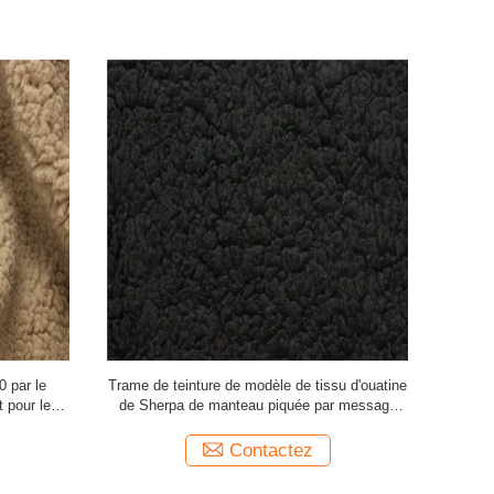
~400gsm de
GV de taille de pile du tissu 5~10mm de
Rétrécisse
coton
fourrure de Sherpa de flanelle de mode
de satin d
approuvé
Contactez