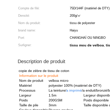
Compte de filé:
75D/144F (matériel de DTY)
Densité:
200g/㎡
Nom du produit:
tissu de polyester
brand name:
Haiyu
Port:
CHANGHAÏ OU NINGBO
Surligner:
tissu mou de velboa
ti
,
Description de produit
copie de zèbre de tissu de coton
Information sur le produit
Nom de produit
velboa micro
Matériel
polyester 100% (matériel de DTY)
Processus
La teinture
/
a imprimé
/a enduit/bronzé/
b
Largeur
1.5m
Largeur disponib
Poids
200GSM
Poids disponible
Taille de pile
3mm
Taille disponible 