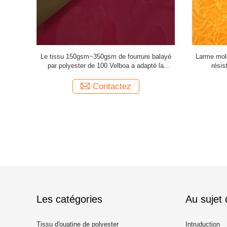
ortable de
Peau lisse fine imprimée de tissu de fourrure
Gramme c
 de Velboa
de Velboa - amicale pour la couverture
150gsm~35
Contactez
Les catégories
Au sujet
Tissu d'ouatine de polyester
Intruduction