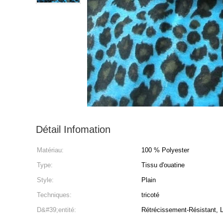
Détail Infomation
Matériau:
100 % Polyester
Type:
Tissu d'ouatine
Style:
Plain
Techniques:
tricoté
D&#39;entité:
Rétrécissement-Résistant, 