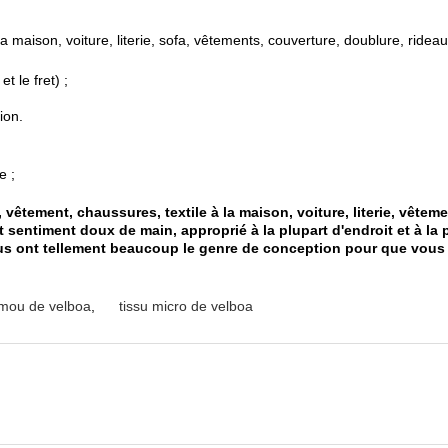
a maison, voiture, literie, sofa, vêtements, couverture, doublure, rideaux
t le fret) ;
ion.
e ;
vêtement, chaussures, textile à la maison, voiture, literie, vêteme
 et sentiment doux de main, approprié à la plupart d'endroit et à la
ous ont tellement beaucoup le genre de conception pour que vous 
 mou de velboa
,
tissu micro de velboa