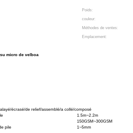
Poids:
couleur:
Méthodes de ventes:
Emplacement:
ssu micro de velboa
alayé
/écrasé/de relief/assemblé/a collé/composé
le
1.5m~2.2m
150GSM~300GSM
de pile
1~5mm