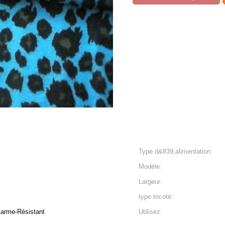
Type d&#39;alimentation:
Modèle:
Largeur:
type tricoté:
Larme-Résistant
Utilisez: