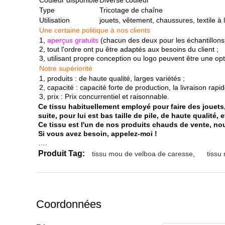
Couleur disponible
Diverse couleur
Type
Tricotage de chaîne
Utilisation
jouets, vêtement, chaussures, textile à l
Une certaine politique à nos clients
1,
aperçus gratuits
(chacun des deux pour les échantillons e
2, tout l'ordre ont pu être adaptés aux besoins du client ;
3, utilisant propre conception ou logo peuvent être une opt
Notre supériorité
1, produits : de haute qualité, larges variétés ;
2, capacité : capacité forte de production, la livraison rapid
3, prix : Prix concurrentiel et raisonnable.
Ce tissu habituellement employé pour faire des jouets, 
suite, pour lui est bas taille de pile, de haute qualité,
Ce tissu est l'un de nos produits chauds de vente, n
Si vous avez besoin, appelez-moi !
….
Produit Tag:
tissu mou de velboa de caresse
,
tissu
Coordonnées