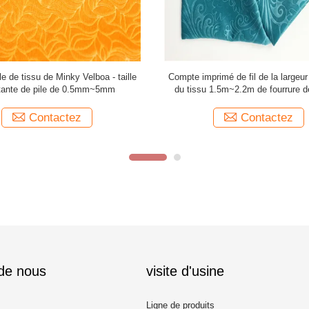
ourt fait sur commande du tissu
Rétrécissement de tissu de four
0gsm de peluche de pile pour le
Professsional Minky Velboa - diver
textile à la maison
résistante
Contactez
Contactez
 de nous
visite d'usine
Ligne de produits