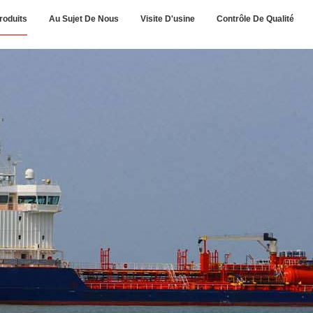
roduits
Au Sujet De Nous
Visite D'usine
Contrôle De Qualité