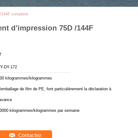
D /144F comptent
ent d'impression 75D /144F
e
Y-DY-172
00 kilogrammes/kilogrammes
'emballage de film de PE, font particulièrement la déclaration à
'avance
0000 kilogrammes/kilogrammes par semaine
Contactez