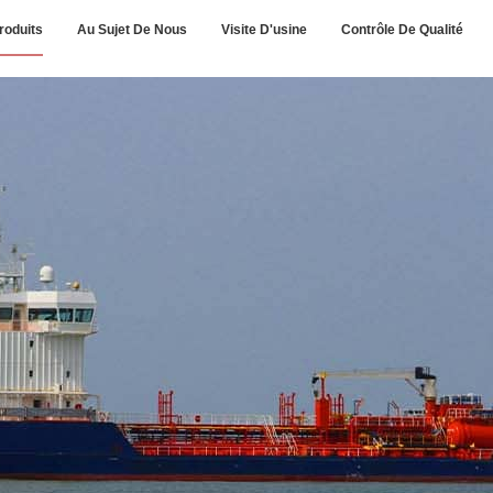
roduits
Au Sujet De Nous
Visite D'usine
Contrôle De Qualité