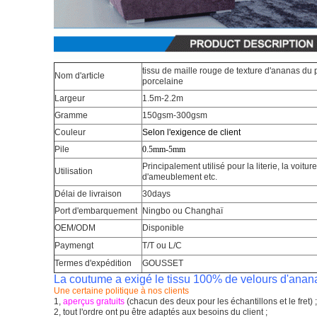
tissu de maille rouge de texture d'ananas du 
Nom d'article
porcelaine
Largeur
1.5m-2.2m
Gramme
150gsm-300gsm
Couleur
Selon l'exigence de client
Pile
0.5mm-5mm
Principalement utilisé pour la literie, la voiture
Utilisation
d'ameublement etc.
Délai de livraison
30days
Port d'embarquement
Ningbo ou Changhaï
OEM/ODM
Disponible
Paymengt
T/T ou L/C
Termes d'expédition
GOUSSET
La coutume a exigé le tissu 100% de velours d'anana
Une certaine politique à nos clients
1,
aperçus gratuits
(chacun des deux pour les échantillons et le fret) ;
2, tout l'ordre ont pu être adaptés aux besoins du client ;