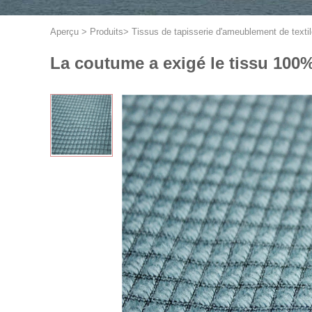
Aperçu
>
Produits
>
Tissus de tapisserie d'ameublement de texti
La coutume a exigé le tissu 100%