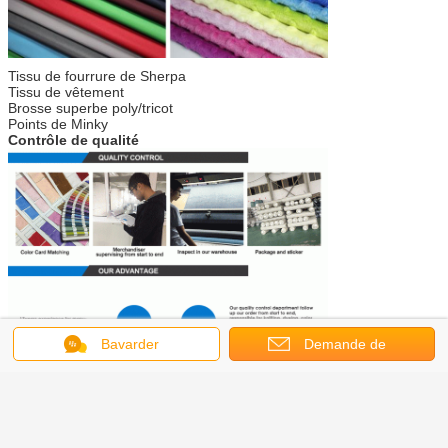
Tissu de fourrure de Sherpa
Tissu de vêtement
Brosse superbe poly/tricot
Points de Minky
Contrôle de qualité
Bavarder
Demande de
soumission
tissu mou de sherpa
Étiquettes:
,