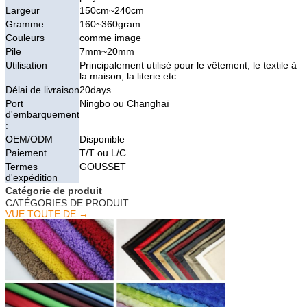
Largeur
150cm~240cm
Gramme
160~360gram
Couleurs
comme image
Pile
7mm~20mm
Utilisation
Principalement utilisé pour le vêtement, le textile à
la maison, la literie etc.
Délai de livraison
20days
Port
Ningbo ou Changhaï
d'embarquement
:
OEM/ODM
Disponible
Paiement
T/T ou L/C
Termes
GOUSSET
d'expédition
Catégorie de produit
CATÉGORIES DE PRODUIT
VUE TOUTE DE →