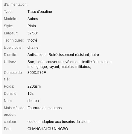
d'alimentation:
Type:
Tissu d'ouatine
Modèle:
Autres
Style:
Plain
Largeur:
57/58"
Techniques:
tricoté
type tricoté:
chaîne
D'entité:
Antistatique, Rétrécissement-résistant, autre
Utilisez:
Sac, literie, couverture, vêtement, textile à la maison,
interlignage, rayant, matelas, militaires,
Compte de
300D/576F
filé:
Poids:
220gsm
Densité:
16s
Nom:
sherpa
Mots-clés de
Fourrure de moutons
produit:
couleur:
couleur adaptée aux besoins du client
Port:
CHANGHAÏ OU NINGBO