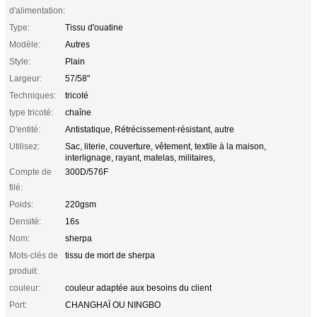
d'alimentation:
Type:
Tissu d'ouatine
Modèle:
Autres
Style:
Plain
Largeur:
57/58"
Techniques:
tricoté
type tricoté:
chaîne
D'entité:
Antistatique, Rétrécissement-résistant, autre
Utilisez:
Sac, literie, couverture, vêtement, textile à la maison,
interlignage, rayant, matelas, militaires,
Compte de
300D/576F
filé:
Poids:
220gsm
Densité:
16s
Nom:
sherpa
Mots-clés de
tissu de mort de sherpa
produit:
couleur:
couleur adaptée aux besoins du client
Port:
CHANGHAÏ OU NINGBO