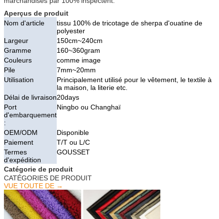
marchandises par 100% inspectent.
Aperçus de produit
Nom d'article
tissu 100% de tricotage de sherpa d'ouatine de
polyester
Largeur
150cm~240cm
Gramme
160~360gram
Couleurs
comme image
Pile
7mm~20mm
Utilisation
Principalement utilisé pour le vêtement, le textile à
la maison, la literie etc.
Délai de livraison
20days
Port
Ningbo ou Changhaï
d'embarquement
:
OEM/ODM
Disponible
Paiement
T/T ou L/C
Termes
GOUSSET
d'expédition
Catégorie de produit
CATÉGORIES DE PRODUIT
VUE TOUTE DE →