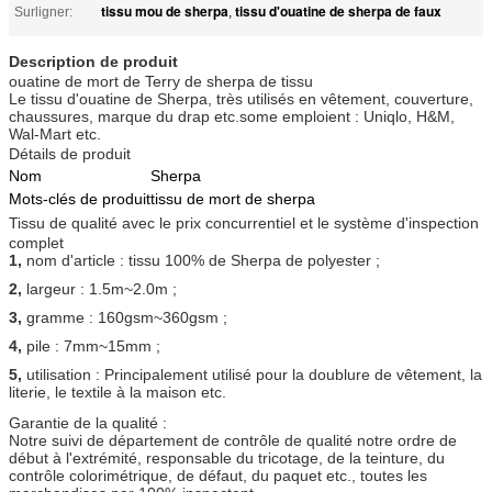
tissu mou de sherpa
tissu d'ouatine de sherpa de faux
Surligner:
,
Description de produit
ouatine de mort de Terry de sherpa de tissu
Le tissu d'ouatine de Sherpa, très utilisés en vêtement, couverture,
chaussures, marque du drap etc.some emploient : Uniqlo, H&M,
Wal-Mart etc.
Détails de produit
Nom
Sherpa
Mots-clés de produit
tissu de mort de sherpa
Tissu de qualité avec le prix concurrentiel et le système d'inspection
complet
1,
nom d'article : tissu 100% de Sherpa de polyester ;
2,
largeur : 1.5m~2.0m ;
3,
gramme : 160gsm~360gsm ;
4,
pile : 7mm~15mm ;
5,
utilisation : Principalement utilisé pour la doublure de vêtement, la
literie, le textile à la maison etc.
Garantie de la qualité :
Notre suivi de département de contrôle de qualité notre ordre de
début à l'extrémité, responsable du tricotage, de la teinture, du
contrôle colorimétrique, de défaut, du paquet etc., toutes les