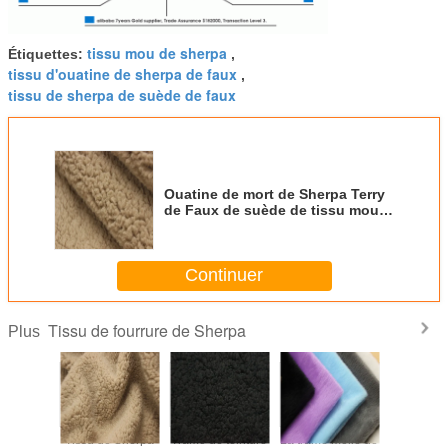
tissu mou de sherpa
Étiquettes:
,
tissu d'ouatine de sherpa de faux
,
tissu de sherpa de suède de faux
Ouatine de mort de Sherpa Terry
de Faux de suède de tissu mou
simple de Sherpa
Continuer
Tissu de fourrure de Sherpa
Plus
tique a
Tissu de Sherpa
Trame de teinture
La trame molle de
Le tissu 1