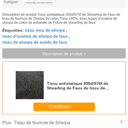
Surligner:
,
tissu mou de sherpa
tissu de sherpa de suède de faux
Description de produit Tissu antistatique 300d/576f de Shearling de Faux de
tissu de fourrure de Sherpa de coton Tissu 100%, tissu suppy d'ouatine de
sherpa de coton de polyester de Fctory de shearling de faux
tissu mou de sherpa
Étiquettes:
,
tissu d'ouatine de sherpa de faux
,
tissu de sherpa de suède de faux
Description de produit >
Tissu antistatique 300d/576f de
Shearling de Faux de tissu de
fourrure de Sherpa de coton
Continuer
Tissu de fourrure de Sherpa
Plus