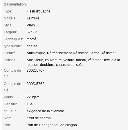
d'alimentation:
Type:
Tissu d'ouatine
Modèle:
Teinture
Style:
Plain
Largeur:
57/58"
Techniques:
tricoté
type tricoté:
chaîne
D'entité:
Antistatique, Rétrécissement-Résistant, Larme-Résistant
Utilisez:
Sac, literie, couverture, voiture, rideau, vêtement, textile à la
maison, doublure, chaussures, sofa
Compte de
300D/576F
filé:
Compte de
300D/576F
filé:
Poids:
220gsm
Densité:
16s
couleur:
exigence de la clientèle
Nom:
tissu de sherpa
Port:
Port de Changhaï ou de Ningbo