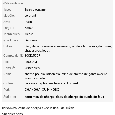
d'alimentation:
Type:
Tissu d'ouatine
Modèle:
colorant
Style:
Plain
Largeur:
58/60"
Techniques:
tricoté
type tricoté:
De trame
Utilisez:
Sac, literie, couverture, vêtement, textile à la maison, doublure,
chaussures, jouet
Compte de filé:
300D/576F
Poids:
250GSM
Densité:
28needles
Nom:
sherpa pour la liaison d'ouatine de sherpa de gants avec le
tissu de suède
couleur:
couleur adaptée aux besoins du client
Port:
CHANGHAÏ OU NINGBO
tissu mou de sherpa
tissu de sherpa de suède de faux
Surligner:
,
liaison d'ouatine de sherpa avec le tissu de suède
Spécifications