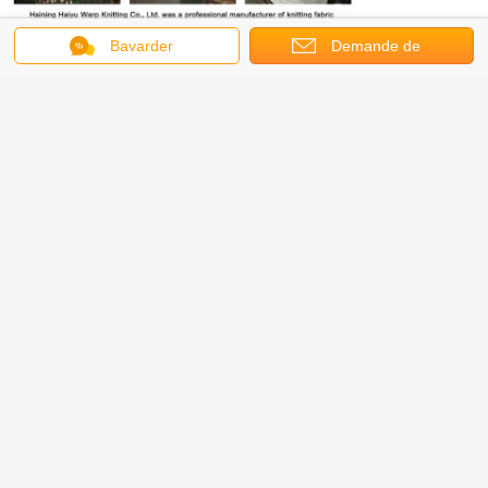
Bavarder
Demande de
soumission