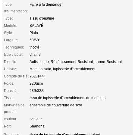
Type
Faire à la demande
d'alimentation:
Type:
Tissu d'ouatine
Modèle:
BALAYÉ
Style:
Plain
Largeur:
58/60"
Techniques:
tricoté
type tricoté:
chaîne
D'entité:
Antistatique, Rétrécissement-Résistant, Larme-Résistant
Utilisez:
Matelas, sofa, tapisserie d'ameublement
Compte de filé:
75D/144F
Poids:
220gsm
Densité:
28S/32S
Tissu:
tissu de tapisserie d'ameublement de meubles
Mots-clés de
ensemble de couverture de sofa
produit:
couleur:
couleur
Port:
Shanghai
tissu de tapisserie d'ameublement coloré
Surligner:
,