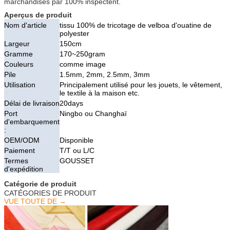
marchandises par 100% inspectent.
Aperçus de produit
Nom d'article
tissu 100% de tricotage de velboa d'ouatine de
polyester
Largeur
150cm
Gramme
170~250gram
Couleurs
comme image
Pile
1.5mm, 2mm, 2.5mm, 3mm
Utilisation
Principalement utilisé pour les jouets, le vêtement,
le textile à la maison etc.
Délai de livraison
20days
Port
Ningbo ou Changhaï
d'embarquement
:
OEM/ODM
Disponible
Paiement
T/T ou L/C
Termes
GOUSSET
d'expédition
Catégorie de produit
CATÉGORIES DE PRODUIT
VUE TOUTE DE →