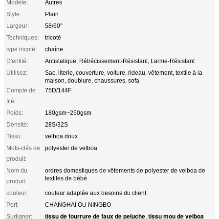
Modèle:
Autres
Style:
Plain
Largeur:
58/60"
Techniques:
tricoté
type tricoté:
chaîne
D'entité:
Antistatique, Rétrécissement-Résistant, Larme-Résistant
Utilisez:
Sac, literie, couverture, voiture, rideau, vêtement, textile à la
maison, doublure, chaussures, sofa
Compte de
75D/144F
filé:
Poids:
180gsm~250gsm
Densité:
28S/32S
Tissu:
velboa doux
Mots-clés de
polyester de velboa
produit:
Nom du
ordres domestiques de vêtements de polyester de velboa de
textiles de bébé
produit:
couleur:
couleur adaptée aux besoins du client
Port:
CHANGHAÏ OU NINGBO
tissu de fourrure de faux de peluche
tissu mou de velboa
Surligner:
,