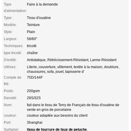
Type
Faire à la demande
d'alimentation:
Type:
Tissu d'ouatine
Modèle:
Teinture
Style:
Plain
Largeur:
58/60"
Techniques:
tricoté
type tricoté:
chaîne
D'entité:
Antistatique, Rétrécissement-Résistant, Larme-Résistant
Utilisez:
Literie, couverture, vêtement, textile à la maison, doublure,
chaussures, sofa, jouet, tapisserie d'
Compte de
75D/144F
filé:
Poids:
200gsm
Densité:
28S/32S
Nom:
fait dans le tissu de Terry de Français de tissu d'ouatine de
vente en gros de porcelaine
couleur:
couleur adaptée aux besoins du client
Port:
Shanghai
tissu de fourrure de faux de peluche
Surligner:
,