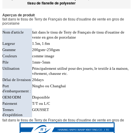
tissu de flanelle de polyester
Aperçus de produit
fait dans le tissu de Terry de Français de tissu d'ouatine de vente en gros de
porcelaine
Nom d'article
fait dans le tissu de Terry de Français de tissu d'ouatine de
vente en gros de porcelaine
Largeur
1.5m, 1.6m
Gramme
200gsm~250gsm
Couleurs
comme image
Pile
1mm~5mm
Utilisation
Principalement utilisé pour des jouets, le textile à la maison,
vêtement, chausse etc.
Délai de livraison
20days
Port
Ningbo ou Changhaï
d'embarquement :
OEM/ODM
Disponible
Paiement
T/T ou L/C
Termes
GOUSSET
d'expédition
fait dans le tissu de Terry de Français de tissu d'ouatine de vente en gros de