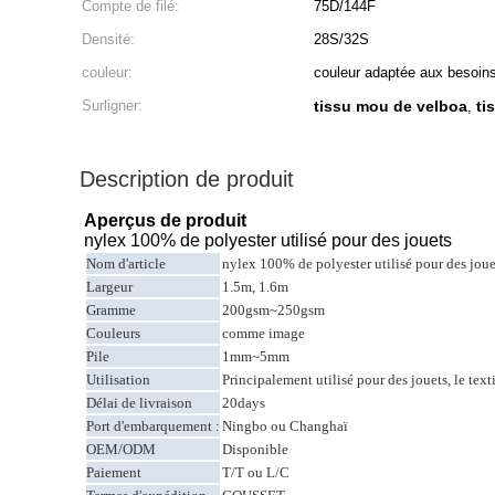
Compte de filé:
75D/144F
Densité:
28S/32S
couleur:
couleur adaptée aux besoins
Surligner:
tissu mou de velboa
ti
,
Description de produit
Aperçus de produit
nylex 100% de polyester utilisé pour des jouets
Nom d'article
nylex 100% de polyester utilisé pour des joue
Largeur
1.5m, 1.6m
Gramme
200gsm~250gsm
Couleurs
comme image
Pile
1mm~5mm
Utilisation
Principalement utilisé pour des jouets, le text
Délai de livraison
20days
Port d'embarquement :
Ningbo ou Changhaï
OEM/ODM
Disponible
Paiement
T/T ou L/C