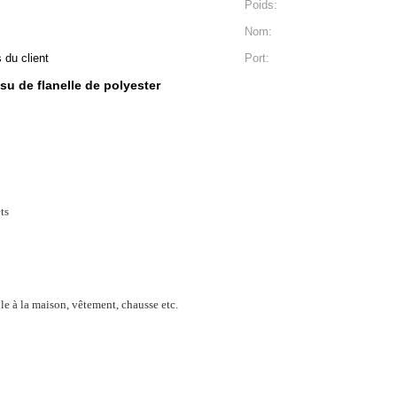
Poids:
Nom:
 du client
Port:
ssu de flanelle de polyester
ts
ile à la maison, vêtement, chausse etc.