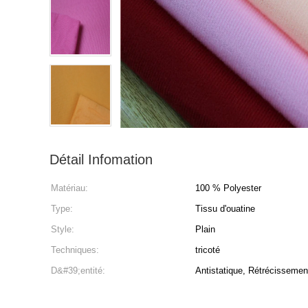
Détail Infomation
Matériau:
100 % Polyester
Type:
Tissu d'ouatine
Style:
Plain
Techniques:
tricoté
D&#39;entité:
Antistatique, Rétrécissemen