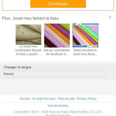
Continuer
Jouet mou faisant le tissu
Plus
mou du
Le jouet mou
Poly tissu 100%
Doublure de
Jouet mou
ter 100
confortable faisant
fait sur commande
Nylex tricotant le
faisant la
le tissu
le tissu a gravé le
de doublure de
jouet mou faisant
adapté
 matériel
tissu en refief
Nylex de Knit de
le GV de teinture
besoins du
 des
200g/㎡ de Minky
chaîne de
de modèle de
par tis
ures de
polyester de tissu
tissu approuvé
Velbo
Changez la langue
bé
de Knit
fourrure 
de ti
French
Accueil
|
Au sujet de nous
|
Plan du site
|
Privacy Policy
Vue de bureau
Copyright © 2019 - 2026 Haining Haiyu Warp Knitting CO.,LTD.
All rights reserved.