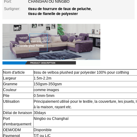
Port:
CHANGHAÏ OU NINGBO
tissu de fourrure de faux de peluche
Surligner:
,
tissu de flanelle de polyester
Nom d'article
tissu de velboa plushed par polyester 100% pour colthing
Largeur
1.5m-2.2m
Gramme
150gsm-350gsm
Couleur
comme images
Pile
0.5mm-5mm
Utilisation
Principalement utilisé pour le textile, la couverture, les jouets
à la maison, rayant etc.
Délai de livraison
30days
Port
Ningbo ou Changhaï
d'embarquement
OEM/ODM
Disponible
Paymengt
T/T ou L/C