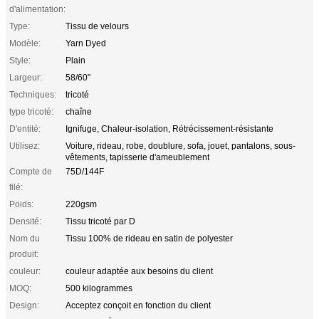
d'alimentation:
Type:
Tissu de velours
Modèle:
Yarn Dyed
Style:
Plain
Largeur:
58/60"
Techniques:
tricoté
type tricoté:
chaîne
D'entité:
Ignifuge, Chaleur-isolation, Rétrécissement-résistante
Utilisez:
Voiture, rideau, robe, doublure, sofa, jouet, pantalons, sous-
vêtements, tapisserie d'ameublement
Compte de
75D/144F
filé:
Poids:
220gsm
Densité:
Tissu tricoté par D
Nom du
Tissu 100% de rideau en satin de polyester
produit:
couleur:
couleur adaptée aux besoins du client
MOQ:
500 kilogrammes
Design:
Acceptez conçoit en fonction du client