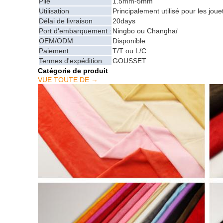
Pile
1.5mm-5mm
Utilisation
Principalement utilisé pour les jouet
Délai de livraison
20days
Port d'embarquement :
Ningbo ou Changhaï
OEM/ODM
Disponible
Paiement
T/T ou L/C
Termes d'expédition
GOUSSET
Catégorie de produit
VUE TOUTE DE →