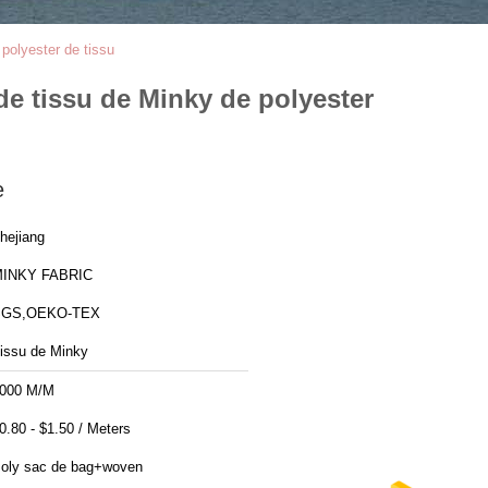
polyester de tissu
de tissu de Minky de polyester
e
hejiang
INKY FABRIC
SGS,OEKO-TEX
issu de Minky
000 M/M
$0.80 - $1.50 / Meters
oly sac de bag+woven