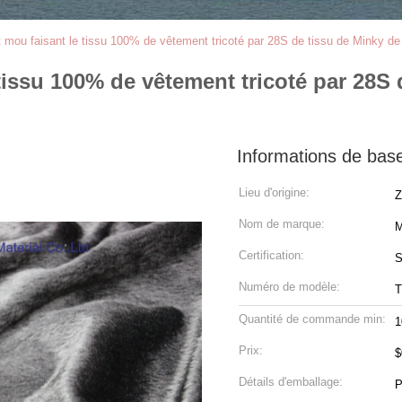
t mou faisant le tissu 100% de vêtement tricoté par 28S de tissu de Minky de 
 tissu 100% de vêtement tricoté par 28S 
Informations de bas
Lieu d'origine:
Z
Nom de marque:
M
Certification:
Numéro de modèle:
T
Quantité de commande min:
1
Prix:
Détails d'emballage:
P