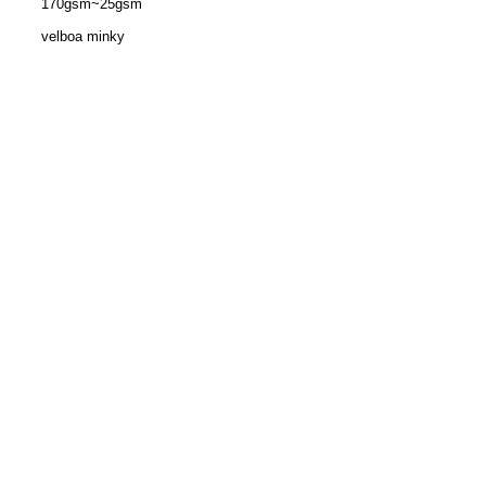
170gsm~25gsm
velboa minky