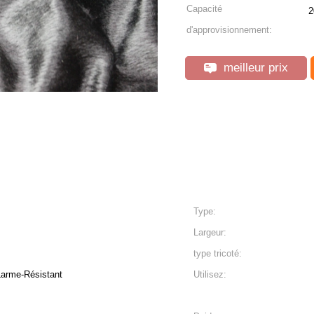
Capacité
2
d'approvisionnement:
meilleur prix
Type:
Largeur:
type tricoté:
Larme-Résistant
Utilisez: