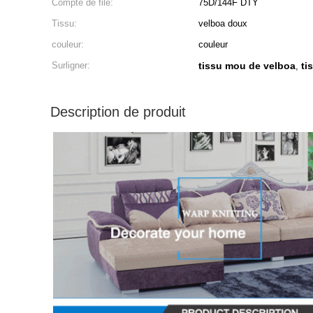
Compte de filé:
75D/144F DTY
Tissu:
velboa doux
couleur:
couleur
Surligner:
tissu mou de velboa
ti
,
Description de produit